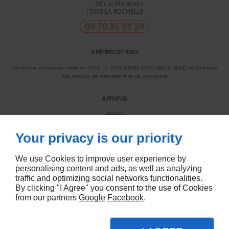
38 rue Montcalm
17000
LA ROCHELLE
09 70 35 91 24
À PROPOS DE NOUS
Entreprise artisanale créée en 1959, la MENUISERIE MOULARD & DENIS réalise tous
vos travaux de menuiserie et de charpente
À PROPOS
Accueil
Nous contacter
Mentions légales
Plan du site
Your privacy is our priority
SUIVEZ-NOUS
We use Cookies to improve user experience by
personalising content and ads, as well as analyzing
traffic and optimizing social networks functionalities.
By clicking "I Agree" you consent to the use of Cookies
from our partners
Google
Facebook
.
Agence création site internet